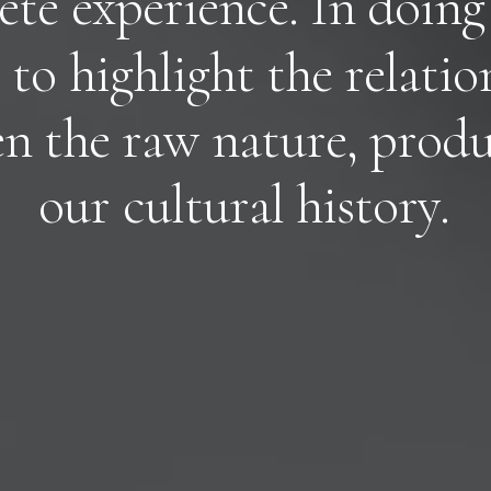
e
t
e
e
x
p
e
r
i
e
n
c
e
.
I
n
d
o
i
n
g
t
o
h
i
g
h
l
i
g
h
t
t
h
e
r
e
l
a
t
i
o
e
n
t
h
e
r
a
w
n
a
t
u
r
e
,
p
r
o
d
o
u
r
c
u
l
t
u
r
a
l
h
i
s
t
o
r
y
.