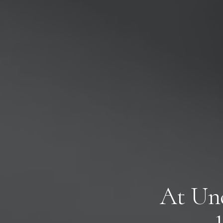
A
t
U
n