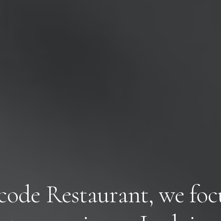
c
o
d
e
R
e
s
t
a
u
r
a
n
t
,
w
e
f
o
c