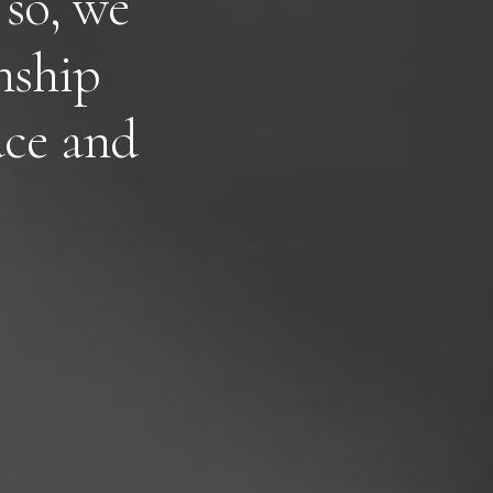
s
o
,
w
e
n
s
h
i
p
u
c
e
a
n
d