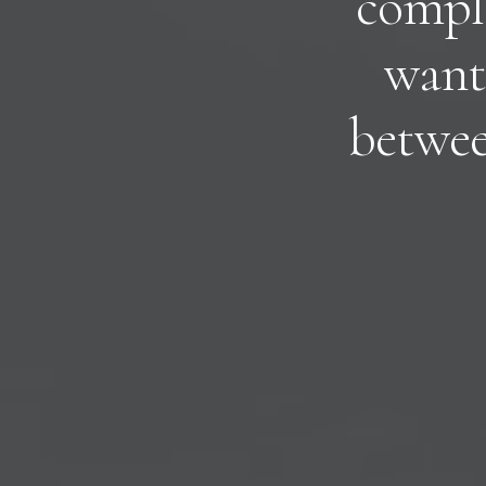
c
o
m
p
l
w
a
n
t
b
e
t
w
e