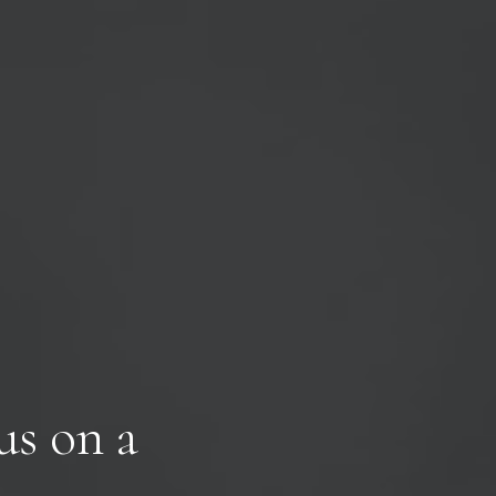
u
s
o
n
a